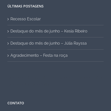
ÚLTIMAS POSTAGENS
Recesso Escolar
Destaque do mês de junho – Kesia Ribeiro
Destaque do mês de junho – Júlia Rayssa
Agradecimento – Festa na roça
Slot Deposit Dana
Situs Pusakabet
Pusakabet Daftar
Slot
Seputar Slot Online
CONTATO