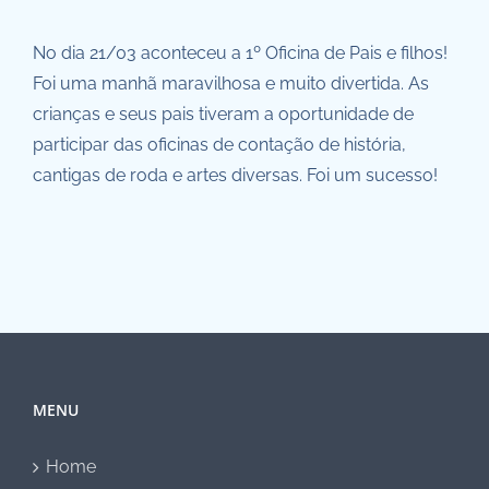
No dia 21/03 aconteceu a 1º Oficina de Pais e filhos!
Foi uma manhã maravilhosa e muito divertida. As
crianças e seus pais tiveram a oportunidade de
participar das oficinas de contação de história,
cantigas de roda e artes diversas. Foi um sucesso!
MENU
Home