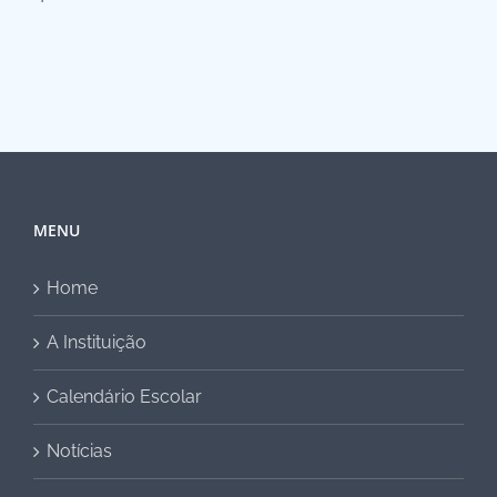
MENU
Home
A Instituição
Calendário Escolar
Notícias