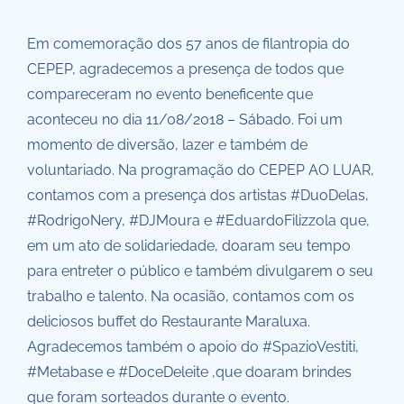
Em comemoração dos
57 anos de filantropia do
CEPEP
, agradecemos a presença de todos que
compareceram no evento beneficente que
aconteceu no dia 11/08/2018 – Sábado. Foi um
momento de diversão, lazer e também de
voluntariado. Na programação do CEPEP AO LUAR,
contamos com a presença dos artistas
#DuoDelas
,
#RodrigoNery
,
#DJMoura
e
#EduardoFilizzola
que,
em um ato de solidariedade, doaram seu tempo
para entreter o público e também divulgarem o seu
trabalho e talento. Na ocasião, contamos com os
deliciosos buffet do Restaurante Maraluxa.
Agradecemos também o apoio do
#SpazioVestiti
,
#Metabase
e
#DoceDeleite
,que doaram brindes
que foram sorteados durante o evento.