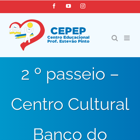
 Siteler
Ir
History The Professor Estevão Pinto Educational Center was
deneme bonusu veren siteler 2026
jojobet
jojobet
yen
Facebook
YouTube
Instagram
para
founded in 1956, from the Christian spirit of Professor
o
Estevão Pinto's family, who, sensitive to social causes,
conteúdo
donated part of the farm where he lived to establish an
institution to support children from the Serra neighborhood
in Belo Horizonte/MG. The inauguration took place on
August 3, 1961. The institution serves 340 children aged
between nursery and 4 years old, of both sexes, full-time.
2 º passeio –
CEPEP is a non-profit civil entity and holder of the Certificate
of Entity for Philanthropic Purposes.
Centro Cultural
Banco do