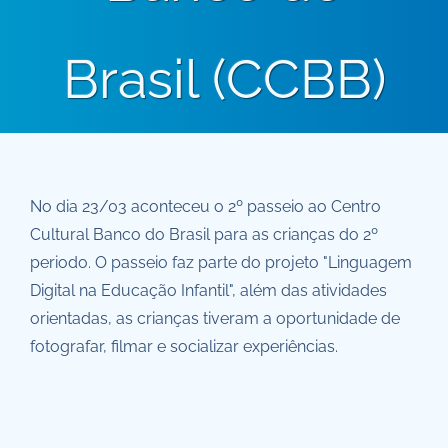
Brasil (CCBB)
No dia 23/03 aconteceu o 2º passeio ao Centro
Cultural Banco do Brasil para as crianças do 2º
periodo. O passeio faz parte do projeto "Linguagem
Digital na Educação Infantil", além das atividades
orientadas, as crianças tiveram a oportunidade de
fotografar, filmar e socializar experiências.