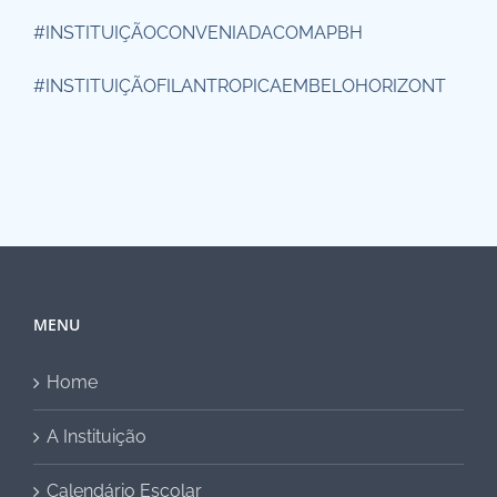
#INSTITUIÇÃOCONVENIADACOMAPBH
#
INSTITUIÇÃOFILANTROPICAEMBELOH
ORIZONT
MENU
Home
A Instituição
Calendário Escolar