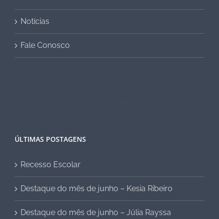
Notícias
Fale Conosco
pusakabet
alibabaslot
pusakabet
pusakabet
pusakabet
pusakabet
pusakabet
ÚLTIMAS POSTAGENS
Recesso Escolar
Destaque do mês de junho – Kesia Ribeiro
Destaque do mês de junho – Júlia Rayssa