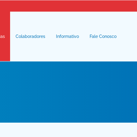
 Pinto's family, who, sensitive to social causes, donated part
bahis
ligobet
porno izle
Padişahbet
kingroyal
สล็อตเว็บตรง
สล็อตเ
MG. The inauguration took place on August 3, 1961. The
ity and holder of the Certificate of Entity for Philanthropic
ias
Colaboradores
Informativo
Fale Conosco