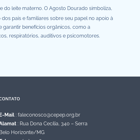
de do leite materno. O Agosto Dourado simboliza,
dos pais e familiares sobre seu papel no apoio à
 garantir benefícios orgânicos, como a
s, respiratórios, auditivos e psicomotores.
CONTATO
E-Mail
:
faleconosco@cepep.org.br
Alamat
: Rua Dona Cecília, 340 – Serra
Belo Horizonte/MG