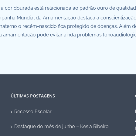
, a cor dourada está relacionada ao padrão ouro de qualida
ampanha Mundial da Amamentação destaca a conscientização 
materno o recém-nascido fica protegido de doenças. Além de
 a amamentação pode evitar ainda problemas fonoaudiológico
ÚLTIMAS POSTAGENS
Recesso Escolar
Destaque do mês de junho – Kesia Ribeiro