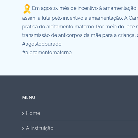
Em agosto, mês de incentivo à amamentação
assim, a luta pelo incentivo à amamentação. A C
prática do aleitamento materno. Por meio do leite 
transmissão de anticorpos da mãe para a criança,
#agostodourado
#aleitamentomaterno
MENU
Home
A Instituição