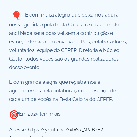
É com muita alegria que deixamos aqui a
nossa gratidão pela Festa Caipira realizada neste
ano! Nada seria possivel sem a contribuição e
esforço de cada um envolvido. Pais, colaboradores,
voluntários, equipe do CEPEP, Diretoria e Núcleo
Gestor todos vocês são os grandes realizadores
desse evento!
É com grande alegria que registramos e
agradecemos pela colaboração e presença de
cada um de vocês na Festa Caipira do CEPEP.
Em 2025 tem mais.
Acesse:
https://youtu.be/wtxSx_WaBzE?