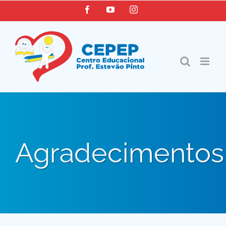
bonusu veren siteler 2026
Ir
History The Professor Estevão Pinto Educational Center was
stake
jojobet
jojobet
yeni deneme 
Facebook
YouTube
Instagram
para
founded in 1956, from the Christian spirit of Professor
o
Estevão Pinto's family, who, sensitive to social causes,
conteúdo
donated part of the farm where he lived to establish an
institution to support children from the Serra neighborhood
in Belo Horizonte/MG. The inauguration took place on
August 3, 1961. The institution serves 340 children aged
between nursery and 4 years old, of both sexes, full-time.
CEPEP is a non-profit civil entity and holder of the Certificate
of Entity for Philanthropic Purposes.
Agradecimentos