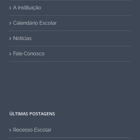
A Instituição
Calendário Escolar
Notícias
Fale Conosco
pusakabet
alibabaslot
pusakabet
pusakabet
pusakabet
pusakabet
pusakabet
ÚLTIMAS POSTAGENS
Recesso Escolar