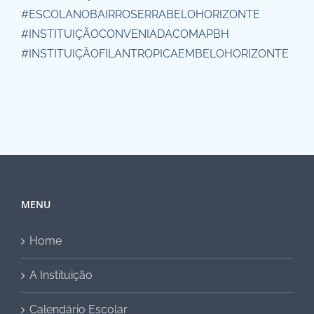
#
ESCOLANOBAIRROSERRABELOHORIZON
TE
#INSTITUIÇÃOCONVENIADACOMAPBH
#
INSTITUIÇÃOFILANTROPICAEMBELOH
ORIZONTE
MENU
Home
A Instituição
Calendário Escolar