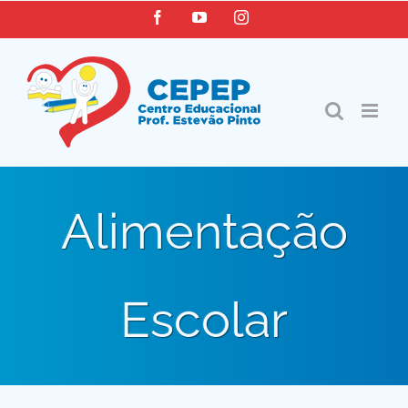
 Siteler
Ir
History The Professor Estevão Pinto Educational Center was
deneme bonusu veren siteler 2026
jojobet
jojobet
yen
Facebook
YouTube
Instagram
para
founded in 1956, from the Christian spirit of Professor
o
Estevão Pinto's family, who, sensitive to social causes,
conteúdo
donated part of the farm where he lived to establish an
institution to support children from the Serra neighborhood
in Belo Horizonte/MG. The inauguration took place on
August 3, 1961. The institution serves 340 children aged
between nursery and 4 years old, of both sexes, full-time.
Alimentação
CEPEP is a non-profit civil entity and holder of the Certificate
of Entity for Philanthropic Purposes.
Escolar