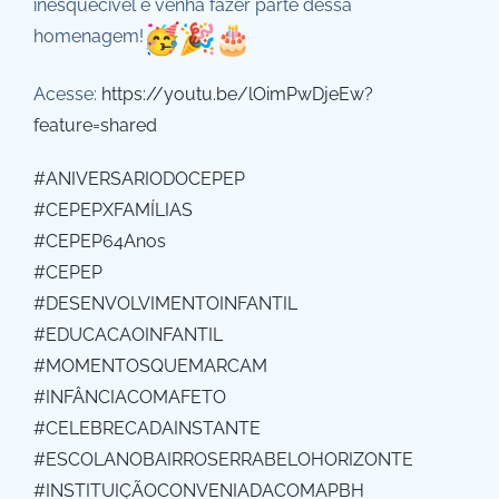
inesquecível e venha fazer parte dessa
homenagem!
Acesse:
https://youtu.be/
lOimPwDjeEw?
feature=shared
#ANIVERSARIODOCEPEP
#CEPEPXFAMÍLIAS
#CEPEP64Anos
#CEPEP
#DESENVOLVIMENTOINFANTIL
#EDUCACAOINFANTIL
#MOMENTOSQUEMARCAM
#INFÂNCIACOMAFETO
#CELEBRECADAINSTANTE
#
ESCOLANOBAIRROSERRABELOHORIZON
TE
#INSTITUIÇÃ
OCONVENIADACOMAPBH