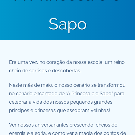
Sapo
Era uma vez, no coração da nossa escola, um reino
cheio de sorrisos e descobertas…
Neste mês de maio, o nosso cenário se transformou
no cenário encantado de “A Princesa e o Sapo” para
celebrar a vida dos nossos pequenos grandes
príncipes e princesas que assopram velinhas!
Ver nossos aniversariantes crescendo, cheios de
energia e alegria, é como ver a magia dos contos de