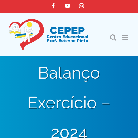
Siteler
Ir
History The Professor Estevão Pinto Educational Center was
deneme bonusu veren siteler 2026
jojobet
jojobet
yen
Facebook
YouTube
Instagram
para
founded in 1956, from the Christian spirit of Professor
o
Estevão Pinto's family, who, sensitive to social causes,
conteúdo
donated part of the farm where he lived to establish an
institution to support children from the Serra neighborhood
in Belo Horizonte/MG. The inauguration took place on
August 3, 1961. The institution serves 340 children aged
between nursery and 4 years old, of both sexes, full-time.
Balanço
CEPEP is a non-profit civil entity and holder of the Certificate
of Entity for Philanthropic Purposes.
Exercício –
2024