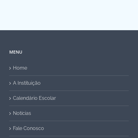
MENU
Home
A Instituição
Calendário Escolar
Notícias
Fale Conosco