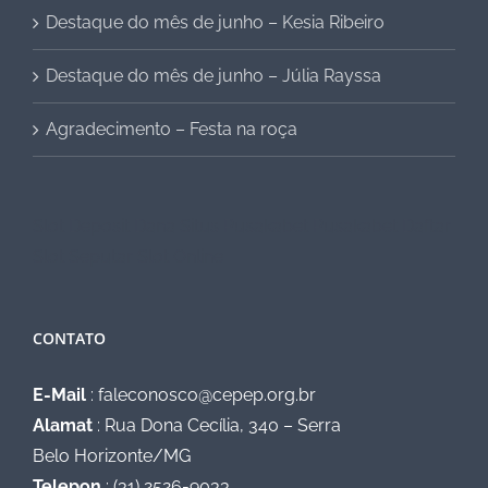
Destaque do mês de junho – Kesia Ribeiro
Destaque do mês de junho – Júlia Rayssa
Agradecimento – Festa na roça
Slot Deposit Dana
Situs Pusakabet
Pusakabet Daftar
Slot
Seputar Slot Online
CONTATO
E-Mail
:
faleconosco@cepep.org.br
Alamat
: Rua Dona Cecília, 340 – Serra
Belo Horizonte/MG
Telepon
: (31) 2526-9033