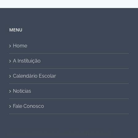
MENU
Home
A Instituição
Calendário Escolar
Notícias
Fale Conosco
pusakabet
alibabaslot
pusakabet
pusakabet