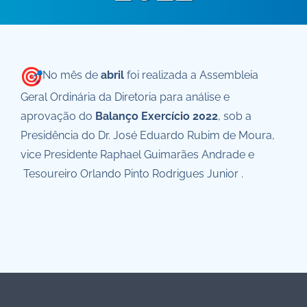
No mês de
abril
foi realizada a Assembleia
Geral Ordinária da Diretoria para análise e
aprovação do
Balanço Exercício 2022
, sob a
Presidência do Dr. José Eduardo Rubim de Moura,
vice Presidente Raphael Guimarães Andrade e
Tesoureiro Orlando Pinto Rodrigues Junior .