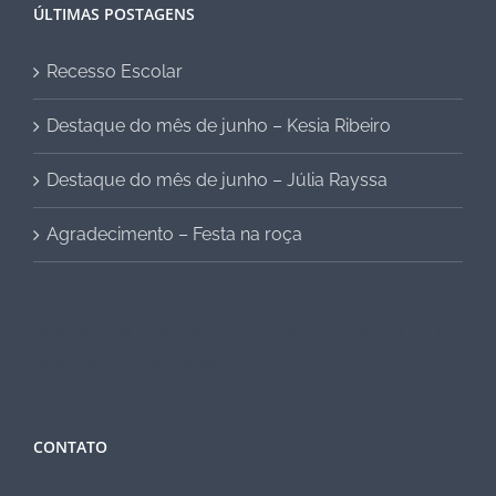
ÚLTIMAS POSTAGENS
Recesso Escolar
Destaque do mês de junho – Kesia Ribeiro
Destaque do mês de junho – Júlia Rayssa
Agradecimento – Festa na roça
Slot Deposit Dana
Situs Pusakabet
Pusakabet Daftar
Slot
Seputar Slot Online
CONTATO