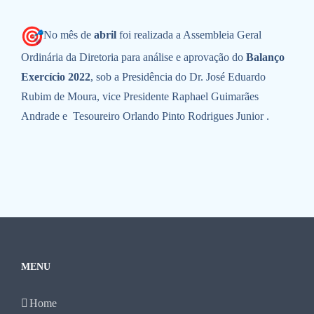
No mês de
abril
foi realizada a Assembleia Geral
Ordinária da Diretoria para análise e aprovação do
Balanço
Exercício 2022
, sob a Presidência do Dr. José Eduardo
Rubim de Moura, vice Presidente Raphael Guimarães
Andrade e Tesoureiro Orlando Pinto Rodrigues Junior .
MENU
Home