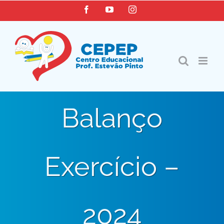
 bonusu veren siteler 2026
Ir
History The Professor Estevão Pinto Educational Center was
stake
jojobet
jojobet
yeni deneme
Facebook
YouTube
Instagram
para
founded in 1956, from the Christian spirit of Professor
o
Estevão Pinto's family, who, sensitive to social causes,
conteúdo
donated part of the farm where he lived to establish an
institution to support children from the Serra neighborhood
in Belo Horizonte/MG. The inauguration took place on
August 3, 1961. The institution serves 340 children aged
between nursery and 4 years old, of both sexes, full-time.
Balanço
CEPEP is a non-profit civil entity and holder of the Certificate
of Entity for Philanthropic Purposes.
Exercício –
2024