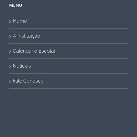
MENU
Home
A Instituição
Calendário Escolar
Notícias
Fale Conosco
pusakabet
alibabaslot
pusakabet
pusakabet
pusakabet
pusakabet
pusakabet