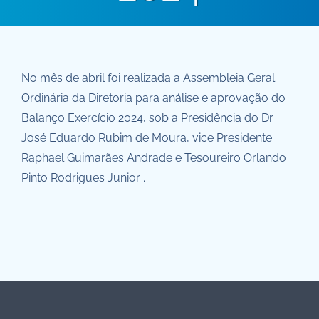
No mês de abril foi realizada a Assembleia Geral
Ordinária da Diretoria para análise e aprovação do
Balanço Exercício 2024, sob a Presidência do Dr.
José Eduardo Rubim de Moura, vice Presidente
Raphael Guimarães Andrade e Tesoureiro Orlando
Pinto Rodrigues Junior .