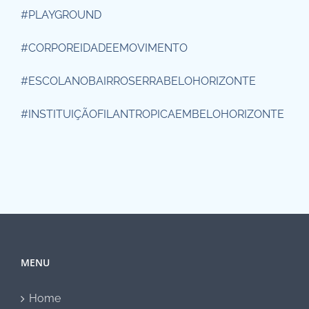
#PLAYGROUND
#CORPOREIDADEEMOVIMENTO
#
ESCOLANOBAIRROSERRABELOHORIZON
TE
#
INSTITUIÇÃOFILANTROPICAEMBELOH
ORIZONTE
MENU
Home