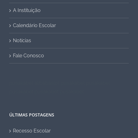
A Instituição
Calendário Escolar
Notícias
Fale Conosco
pusakabet
alibabaslot
pusakabet
pusakabet
pusakabet
pusakabet
pusakabet
ÚLTIMAS POSTAGENS
Recesso Escolar