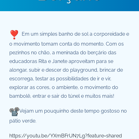
Em um simples banho de sol a corporeidade e
o movimento tomam conta do momento. Com os
pezinhos no chão, a meninada do berçário das
educadoras Rita e Janete aproveitam para se
alongar, subir e descer do playground, brincar de
escorrega, testar as possibilidades de ir e vir,
explorar as cores, o ambiente, o movimento do
bambolê, entrar e sair do túnel e muitos mais!
Vejam um pouquinho deste tempo gostoso no
pátio verde.
https://youtu.be/YXmBFrUN7Lg?
feature=shared