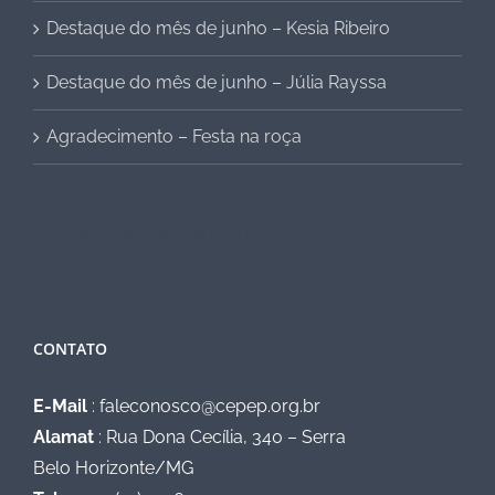
Destaque do mês de junho – Kesia Ribeiro
Destaque do mês de junho – Júlia Rayssa
Agradecimento – Festa na roça
Slot Deposit Dana
Situs Pusakabet
Pusakabet Daftar
Slot
Seputar Slot Online
CONTATO
E-Mail
:
faleconosco@cepep.org.br
Alamat
: Rua Dona Cecília, 340 – Serra
Belo Horizonte/MG