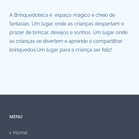
A Brinquedoteca é espaço mágico e cheio de
fantasias. Um lugar onde as crianças despertam o
prazer de brincar, desejos e sonhos. Um lugar onde
as crianças se divertem e aprende a compartilhar
brinquedos.Um lugar para a criança ser feliz!
MENU
Home