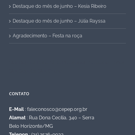
Destaque do mês de junho – Kesia Ribeiro
Destaque do mês de junho – Júlia Rayssa
Agradecimento – Festa na roça
Slot Deposit Dana
Situs Pusakabet
Pusakabet Daftar
Slot
Seputar Slot Online
CONTATO
E-Mail
:
faleconosco@cepep.org.br
Alamat
: Rua Dona Cecília, 340 – Serra
Belo Horizonte/MG
Telepon
: (31) 2526-9033