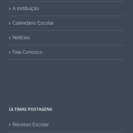
A Instituição
Calendário Escolar
Notícias
Fale Conosco
pusakabet
alibabaslot
pusakabet
pusakabet
pusakabet
pusakabet
pusakabet
ÚLTIMAS POSTAGENS
Recesso Escolar