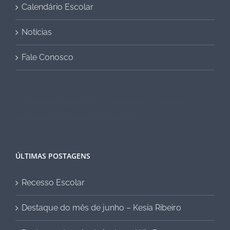
Calendário Escolar
Notícias
Fale Conosco
pusakabet
alibabaslot
pusakabet
pusakabet
pusakabet
pusakabet
pusakabet
ÚLTIMAS POSTAGENS
Recesso Escolar
Destaque do mês de junho – Kesia Ribeiro