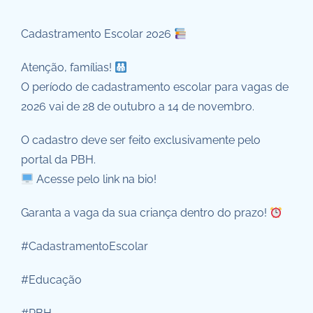
Cadastramento Escolar 2026
Atenção, famílias!
O período de cadastramento escolar para vagas de
2026 vai de 28 de outubro a 14 de novembro.
O cadastro deve ser feito exclusivamente pelo
portal da PBH.
Acesse pelo link na bio!
Garanta a vaga da sua criança dentro do prazo!
#CadastramentoEscolar
#Educação