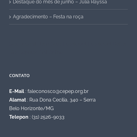
Destaque do mês de junho – Júlia Rayssa
Agradecimento – Festa na roça
Slot Deposit Dana
Situs Pusakabet
Pusakabet Daftar
Slot
Seputar Slot Online
CONTATO
E-Mail
:
faleconosco@cepep.org.br
Alamat
: Rua Dona Cecília, 340 – Serra
Belo Horizonte/MG
Telepon
: (31) 2526-9033
scobet999
tt4d
https://itamarajunews.com.br/wp-content/fonts