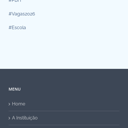
#PBH
#Vagas2026
#Escola
MENU
Home
A Instituição