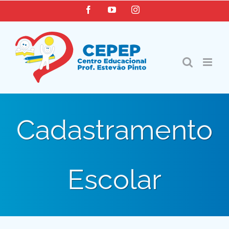
 bonusu veren siteler 2026
Ir
History The Professor Estevão Pinto Educational Center was
stake
jojobet
jojobet
yeni deneme
Facebook
YouTube
Instagram
para
founded in 1956, from the Christian spirit of Professor
o
Estevão Pinto's family, who, sensitive to social causes,
conteúdo
donated part of the farm where he lived to establish an
institution to support children from the Serra neighborhood
in Belo Horizonte/MG. The inauguration took place on
August 3, 1961. The institution serves 340 children aged
between nursery and 4 years old, of both sexes, full-time.
Cadastramento
CEPEP is a non-profit civil entity and holder of the Certificate
of Entity for Philanthropic Purposes.
Escolar