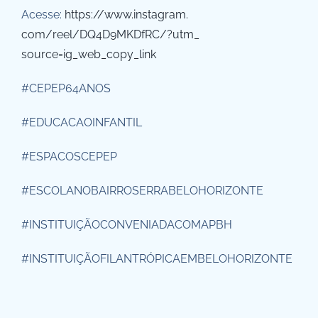
Acesse:
https://www.instagram.
com/reel/DQ4D9MKDfRC/?utm_
source=ig_web_copy_link
#CEPEP64ANOS
#EDUCACAOINFANTIL
#ESPACOSCEPEP
#
ESCOLANOBAIRROSERRABELOHORIZON
TE
#INSTITUIÇÃOCONVENIADACOMAPBH
#
INSTITUIÇÃOFILANTRÓPICAEMBELOH
ORIZONTE