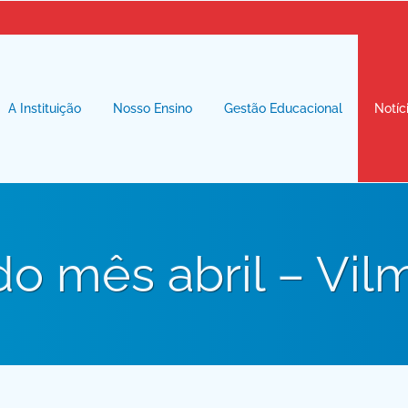
unded in 1956, from the Christian spirit of Professor Estevão
bonusu
1xbet giriş
Hitbet
Dizipal
Galabet
Galabet
marsbahis
crato
pport children from the Serra neighborhood in Belo Horizonte/
s old, of both sexes, full-time. CEPEP is a non-profit civil ent
A Instituição
Nosso Ensino
Gestão Educacional
Notíc
o mês abril – Vi