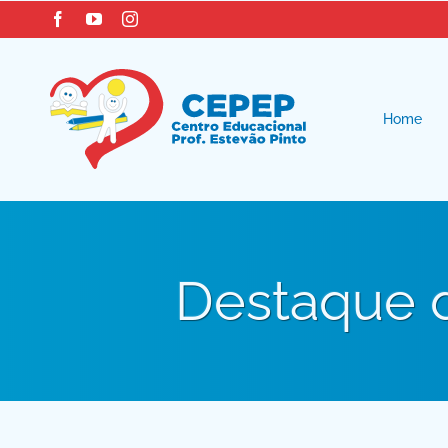
bonusu veren siteler 2026
Ir
History The Professor Estevão Pinto Educational Center was fo
stake
jojobet
jojobet
yeni deneme 
Facebook
YouTube
Instagram
para
of the farm where he lived to establish an institution to su
o
institution serves 340 children aged between nursery and 4 year
conteúdo
Purposes.
Home
Destaque d