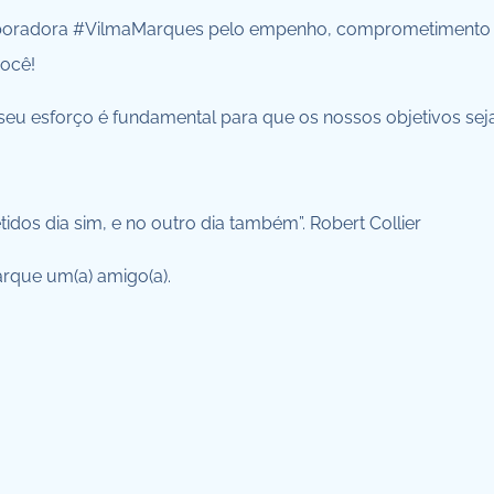
aboradora #VilmaMarques pelo empenho, comprometimento e
ocê!
eu esforço é fundamental para que os nossos objetivos sej
dos dia sim, e no outro dia também”. Robert Collier
rque um(a) amigo(a).