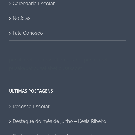
Calendário Escolar
Notícias
Fale Conosco
pusakabet
alibabaslot
pusakabet
pusakabet
pusakabet
pusakabet
pusakabet
ÚLTIMAS POSTAGENS
Recesso Escolar
Destaque do mês de junho – Kesia Ribeiro