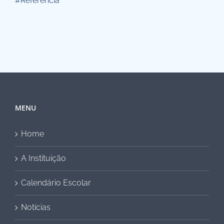
#Referência
MENU
Home
A Instituição
Calendário Escolar
Notícias