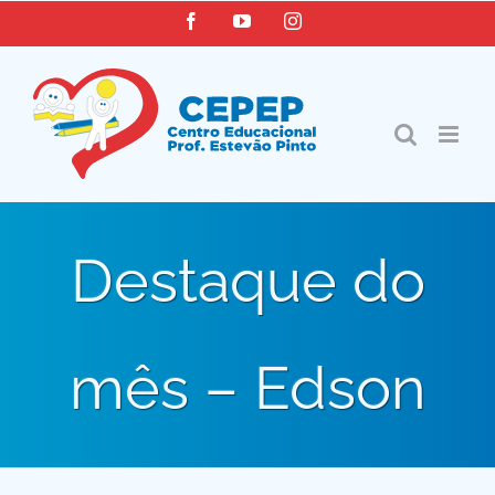
 bonusu veren siteler 2026
Ir
History The Professor Estevão Pinto Educational Center was
jojobet
jojobet
yeni deneme bonu
Facebook
YouTube
Instagram
para
founded in 1956, from the Christian spirit of Professor
o
Estevão Pinto's family, who, sensitive to social causes,
conteúdo
donated part of the farm where he lived to establish an
institution to support children from the Serra neighborhood
in Belo Horizonte/MG. The inauguration took place on
August 3, 1961. The institution serves 340 children aged
between nursery and 4 years old, of both sexes, full-time.
Destaque do
CEPEP is a non-profit civil entity and holder of the Certificate
of Entity for Philanthropic Purposes.
mês – Edson