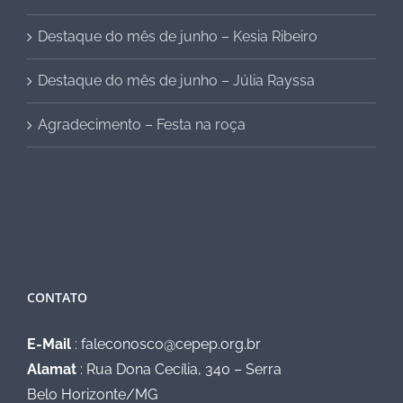
Destaque do mês de junho – Kesia Ribeiro
Destaque do mês de junho – Júlia Rayssa
Agradecimento – Festa na roça
Slot Deposit Dana
Situs Pusakabet
Pusakabet Daftar
Slot
Seputar Slot Online
CONTATO
E-Mail
:
faleconosco@cepep.org.br
Alamat
: Rua Dona Cecília, 340 – Serra
Belo Horizonte/MG