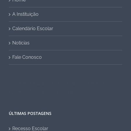
A Instituição
Calendário Escolar
Notícias
Fale Conosco
pusakabet
alibabaslot
pusakabet
pusakabet
pusakabet
pusakabet
pusakabet
ÚLTIMAS POSTAGENS
Recesso Escolar