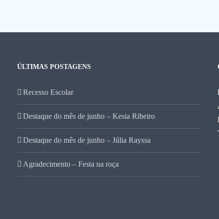
ÚLTIMAS POSTAGENS
Recesso Escolar
Destaque do mês de junho – Kesia Ribeiro
Destaque do mês de junho – Júlia Rayssa
Agradecimento – Festa na roça
Slot Deposit Dana
Situs Pusakabet
Pusakabet Daftar Slot