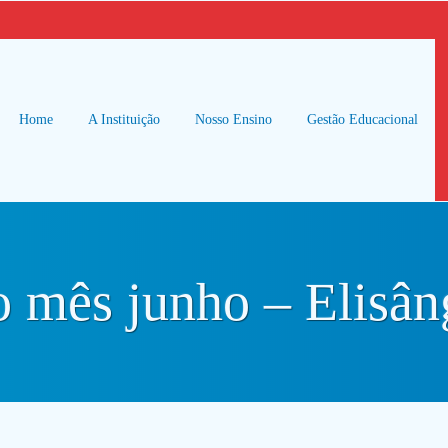
956, from the Christian spirit of Professor Estevão Pinto's family, who
labet
Galabet
marsbahis
cratosroyalbet
dizipal
Padişahbet
kingroyal
meritki
od in Belo Horizonte/MG. The inauguration took place on August 3, 1961
er of the Certificate of Entity for Philanthropic Purposes.
Home
A Instituição
Nosso Ensino
Gestão Educacional
 mês junho – Elisân