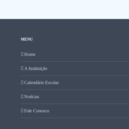
MENU
Home
A Instituição
Calendário Escolar
Notícias
Fale Conosco