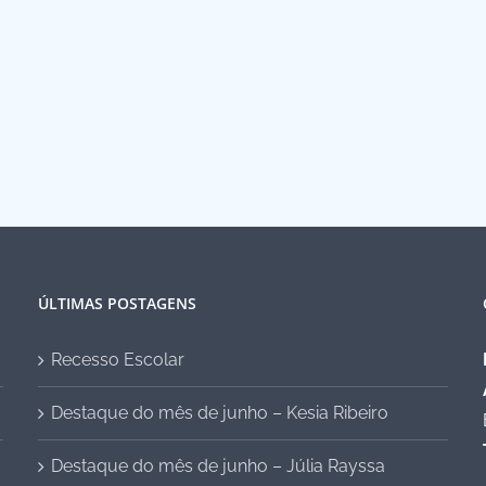
ÚLTIMAS POSTAGENS
Recesso Escolar
Destaque do mês de junho – Kesia Ribeiro
Destaque do mês de junho – Júlia Rayssa