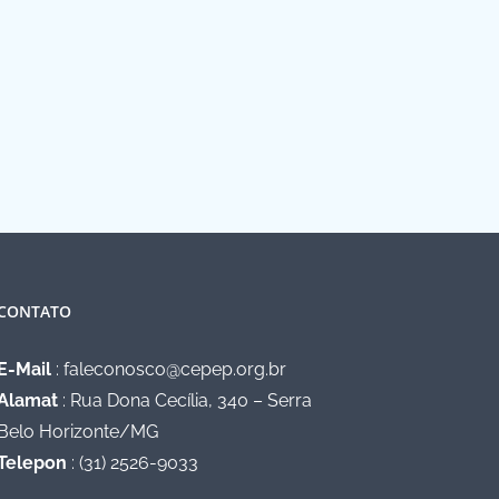
CONTATO
E-Mail
:
faleconosco@cepep.org.br
Alamat
: Rua Dona Cecília, 340 – Serra
Belo Horizonte/MG
Telepon
: (31) 2526-9033