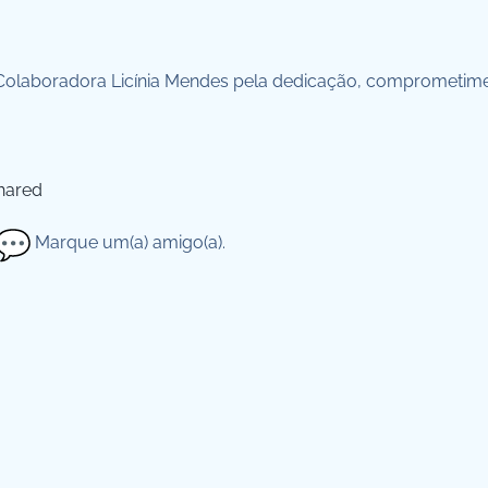
olaboradora Licínia Mendes pela dedicação, comprometiment
hared
Marque um(a) amigo(a).