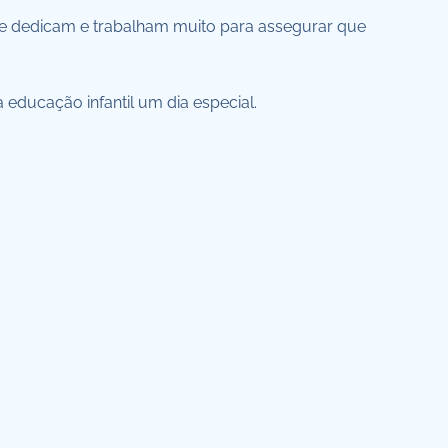
 se dedicam e trabalham muito para assegurar que
educação infantil um dia especial.