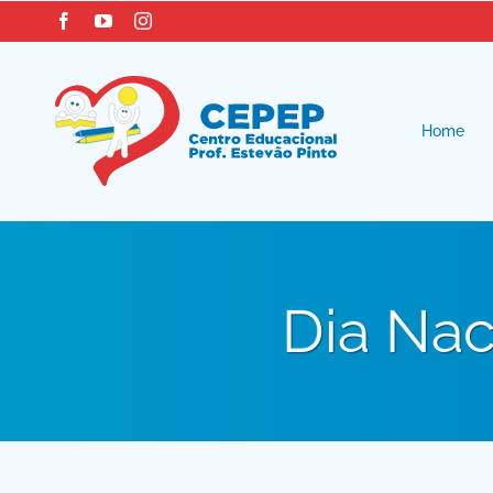
bonusu veren siteler 2026
Ir
History The Professor Estevão Pinto Educational Center was fo
stake
jojobet
jojobet
yeni deneme 
Facebook
YouTube
Instagram
para
of the farm where he lived to establish an institution to su
o
institution serves 340 children aged between nursery and 4 year
conteúdo
Purposes.
Home
Dia Nac