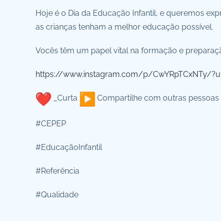
Hoje é o Dia da Educação Infantil, e queremos ex
as crianças tenham a melhor educação possível.
Vocês têm um papel vital na formação e preparação
https://www.instagram.com/p/
CwYRpTCxNTy/?ut
_Curta
Compartilhe com outras pessoas
#CEPEP
#EducaçãoInfantil
#Referência
#Qualidade