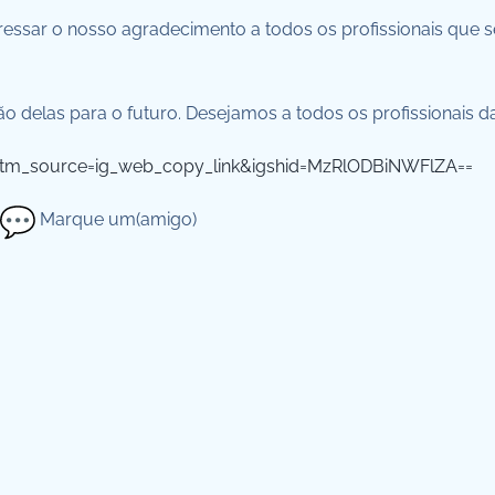
pressar o nosso agradecimento a todos os profissionais que
 delas para o futuro. Desejamos a todos os profissionais da 
m_source=ig_
web_copy_link&igshid=
MzRlODBiNWFlZA==
Marque um(amigo)