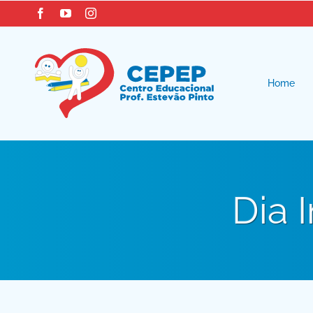
bonusu veren siteler 2026
Ir
History The Professor Estevão Pinto Educational Center was fo
jojobet
jojobet
yeni deneme bonu
Facebook
YouTube
Instagram
para
of the farm where he lived to establish an institution to su
o
institution serves 340 children aged between nursery and 4 year
conteúdo
Purposes.
Home
Dia 