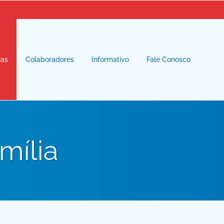
 Pinto's family, who, sensitive to social causes, donated part
lbet
dizipal
Padişahbet
kingroyal
สล็อตเว็บตรง
สล็อตเว็บตรง
สล็อต
MG. The inauguration took place on August 3, 1961. The
ity and holder of the Certificate of Entity for Philanthropic
ias
Colaboradores
Informativo
Fale Conosco
mília