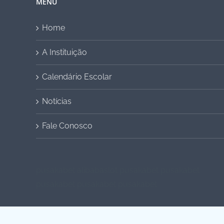
MENU
Home
A Instituição
Calendário Escolar
Notícias
Fale Conosco
pusakabet
alibabaslot
pusakabet
pusakabet
pusakabet
pusakabet
pusakabet