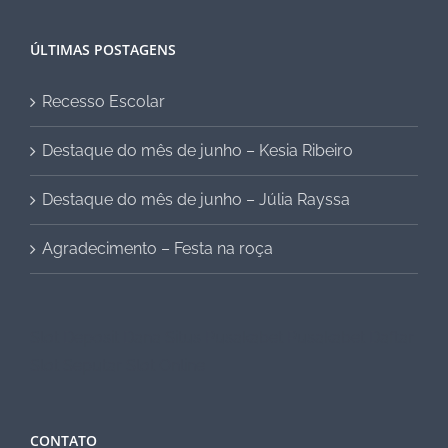
ÚLTIMAS POSTAGENS
Recesso Escolar
Destaque do mês de junho – Kesia Ribeiro
Destaque do mês de junho – Júlia Rayssa
Agradecimento – Festa na roça
Slot Deposit Dana
Situs Pusakabet
Pusakabet Daftar
Slot
Seputar Slot Online
CONTATO