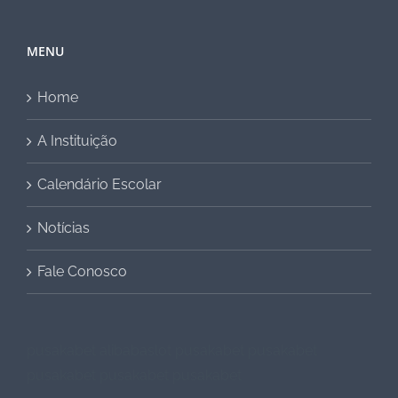
MENU
Home
A Instituição
Calendário Escolar
Notícias
Fale Conosco
pusakabet
alibabaslot
pusakabet
pusakabet
pusakabet
pusakabet
pusakabet