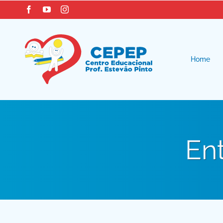
bonusu veren siteler 2026
Ir
History The Professor Estevão Pinto Educational Center was fo
jojobet
jojobet
yeni deneme bonu
Facebook
YouTube
Instagram
para
of the farm where he lived to establish an institution to su
o
institution serves 340 children aged between nursery and 4 year
conteúdo
Purposes.
Home
En