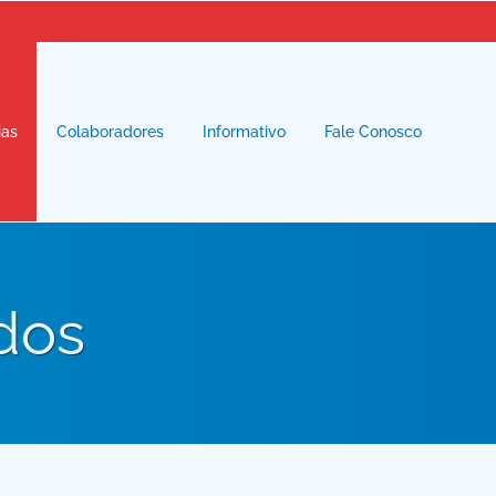
 Pinto's family, who, sensitive to social causes, donated part
et
dizipal
Padişahbet
kingroyal
สล็อตเว็บตรง
สล็อตเว็บตรง
สล็อตเว
MG. The inauguration took place on August 3, 1961. The
ity and holder of the Certificate of Entity for Philanthropic
ias
Colaboradores
Informativo
Fale Conosco
dos