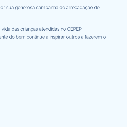
por sua generosa campanha de arrecadação de
a vida das crianças atendidas no CEPEP.
te do bem continue a inspirar outros a fazerem o