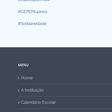
#CEPEP64anos
#Solidariedade
MENU
Home
A Instituição
Calendário Escolar