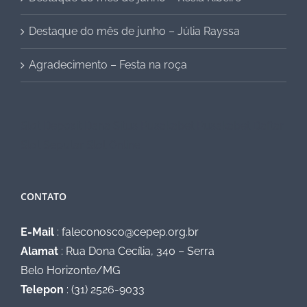
Destaque do mês de junho – Júlia Rayssa
Agradecimento – Festa na roça
Slot Deposit Dana
Situs Pusakabet
Pusakabet Daftar
Slot
Seputar Slot Online
CONTATO
E-Mail
:
faleconosco@cepep.org.br
Alamat
: Rua Dona Cecília, 340 – Serra
Belo Horizonte/MG
Telepon
: (31) 2526-9033