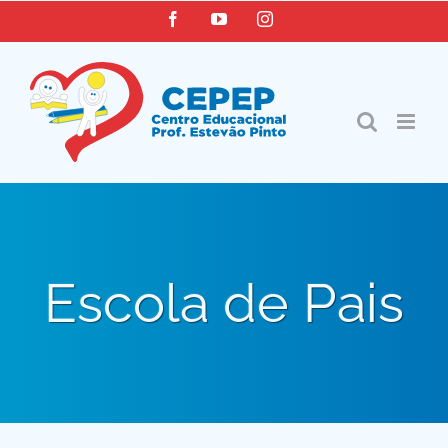
onusu veren siteler 2026
Ir
History The Professor Estevão Pinto Educational Center was
jojobet
jojobet
yeni deneme bonus
Facebook
YouTube
Instagram
para
founded in 1956, from the Christian spirit of Professor
o
Estevão Pinto's family, who, sensitive to social causes,
conteúdo
donated part of the farm where he lived to establish an
institution to support children from the Serra neighborhood
in Belo Horizonte/MG. The inauguration took place on
August 3, 1961. The institution serves 340 children aged
between nursery and 4 years old, of both sexes, full-time.
CEPEP is a non-profit civil entity and holder of the Certificate
of Entity for Philanthropic Purposes.
Escola de Pais