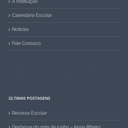
A Instituição
Calendário Escolar
Notícias
Fale Conosco
pusakabet
alibabaslot
pusakabet
pusakabet
pusakabet
pusakabet
pusakabet
ÚLTIMAS POSTAGENS
Recesso Escolar
Destaque do mês de junho – Kesia Ribeiro