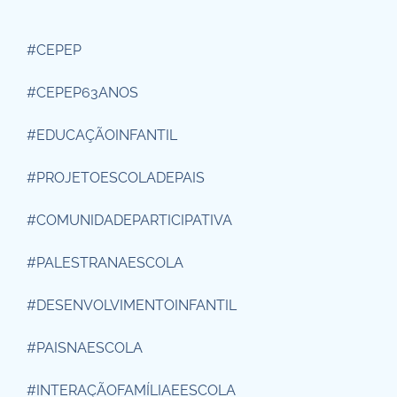
#CEPEP
#CEPEP63ANOS
#EDUCAÇÃOINFANTIL
#PROJETOESCOLADEPAIS
#COMUNIDADEPARTICIPATIVA
#PALESTRANAESCOLA
#DESENVOLVIMENTOINFANTIL
#PAISNAESCOLA
#INTERAÇÃOFAMÍLIAEESCOLA