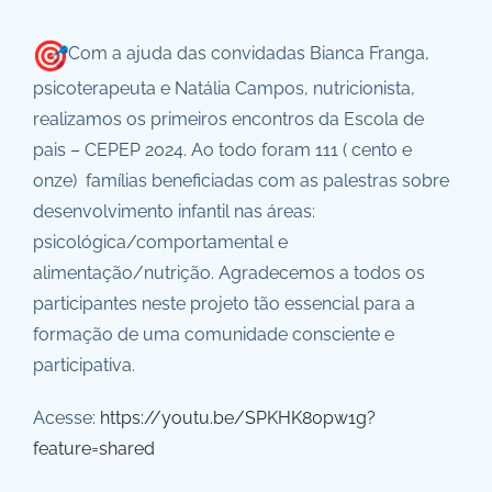
Com a ajuda das convidadas Bianca Franga,
psicoterapeuta e Natália Campos, nutricionista,
realizamos os primeiros encontros da Escola de
pais – CEPEP 2024. Ao todo foram 111 ( cento e
onze) famílias beneficiadas com as palestras sobre
desenvolvimento infantil nas áreas:
psicológica/comportamental e
alimentação/nutrição. Agradecemos a todos os
participantes neste projeto tão essencial para a
formação de uma comunidade consciente e
participativa.
Acesse:
https://youtu.be/SPKHK80pw1g?
feature=shared