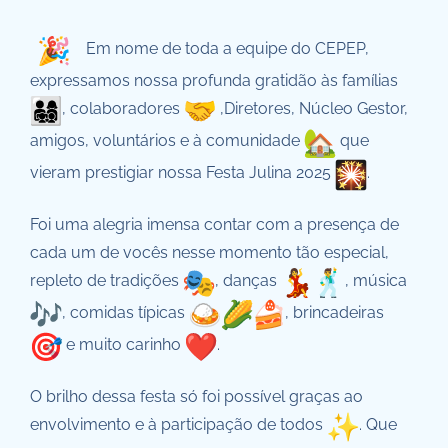
Em nome de toda a equipe do CEPEP,
expressamos nossa profunda gratidão às famílias
, colaboradores
,Diretores, Núcleo Gestor,
amigos, voluntários e à comunidade
que
vieram prestigiar nossa Festa Julina 2025
.
Foi uma alegria imensa contar com a presença de
cada um de vocês nesse momento tão especial,
repleto de tradições
, danças
, música
, comidas típicas
, brincadeiras
e muito carinho
.
O brilho dessa festa só foi possível graças ao
envolvimento e à participação de todos
. Que