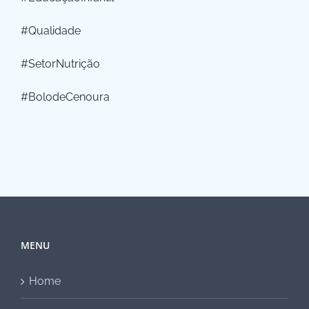
#Qualidade
#SetorNutrição
#BolodeCenoura
MENU
Home