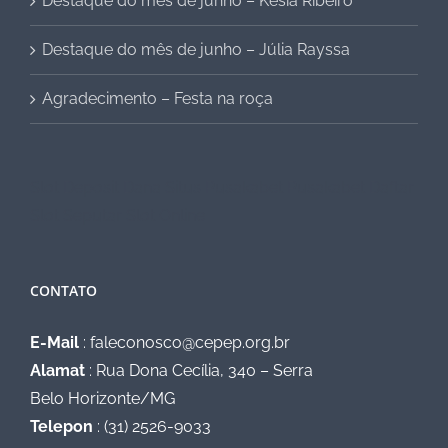
Destaque do mês de junho – Kesia Ribeiro
Destaque do mês de junho – Júlia Rayssa
Agradecimento – Festa na roça
Slot Deposit Dana
Situs Pusakabet
Pusakabet Daftar
Slot
Seputar Slot Online
CONTATO
E-Mail
:
faleconosco@cepep.org.br
Alamat
: Rua Dona Cecília, 340 – Serra
Belo Horizonte/MG
Telepon
: (31) 2526-9033