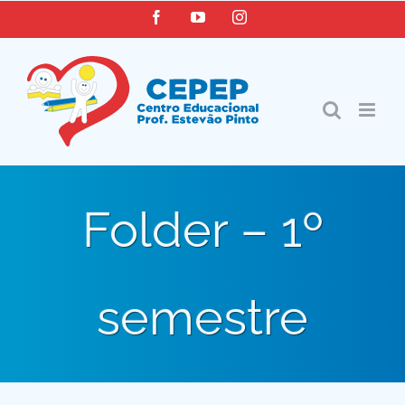
 Siteler
Ir
History The Professor Estevão Pinto Educational Center was
deneme bonusu veren siteler 2026
jojobet
jojobet
yen
Facebook
YouTube
Instagram
para
founded in 1956, from the Christian spirit of Professor
o
Estevão Pinto's family, who, sensitive to social causes,
conteúdo
donated part of the farm where he lived to establish an
institution to support children from the Serra neighborhood
in Belo Horizonte/MG. The inauguration took place on
August 3, 1961. The institution serves 340 children aged
between nursery and 4 years old, of both sexes, full-time.
Folder – 1º
CEPEP is a non-profit civil entity and holder of the Certificate
of Entity for Philanthropic Purposes.
semestre