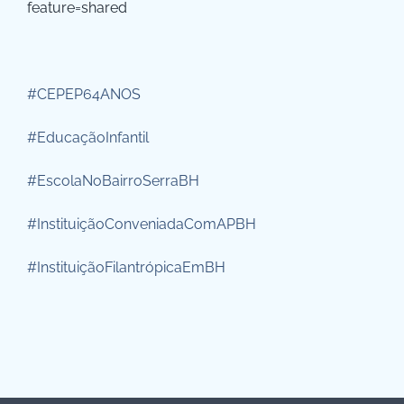
feature=shared
#CEPEP64ANOS
#EducaçãoInfantil
#EscolaNoBairroSerraBH
#InstituiçãoConveniadaComAPBH
#InstituiçãoFilantrópicaEmBH