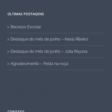
ÚLTIMAS POSTAGENS
Recesso Escolar
Destaque do mês de junho – Kesia Ribeiro
Destaque do mês de junho – Júlia Rayssa
Agradecimento – Festa na roça
Slot Deposit Dana
Situs Pusakabet
Pusakabet Daftar
Slot
Seputar Slot Online
CONTATO