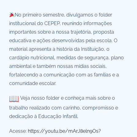
No primeiro semestre, divulgamos o folder
institucional do CEPEP, reunindo informações
importantes sobre a nossa trajetória, proposta
educativa e ações desenvolvidas pela escola. O
material apresenta a história da Instituição, o
cardápio nutricional, medidas de segurança, plano
ambiental e também nossas mídias sociais,
fortalecendo a comunicação com as famílias e a
comunidade escolar.
Veja nosso folder e conheça mais sobre o
trabalho realizado com carinho, compromisso e
dedicação à Educação Infantil.
Acesse:
https://youtu.be/mArJ8eln9Os?