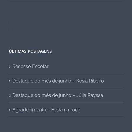
pusakabet
alibabaslot
pusakabet
pusakabet
pusakabet
pusakabet
pusakabet
ÚLTIMAS POSTAGENS
Recesso Escolar
Destaque do mês de junho – Kesia Ribeiro
Destaque do mês de junho – Júlia Rayssa
Agradecimento – Festa na roça