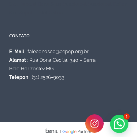
Slot Deposit Dana
Situs Pusakabet
Pusakabet Daftar
Slot
Seputar Slot Online
CONTATO
E-Mail
:
faleconosco@cepep.org.br
Alamat
: Rua Dona Cecília, 340 – Serra
Belo Horizonte/MG
Telepon
: (31) 2526-9033
scobet999
tt4d
https://itamarajunews.com.br/wp-content/fonts
gwin4d
bewin999
gwin4d
1
tt4d
gwin4d