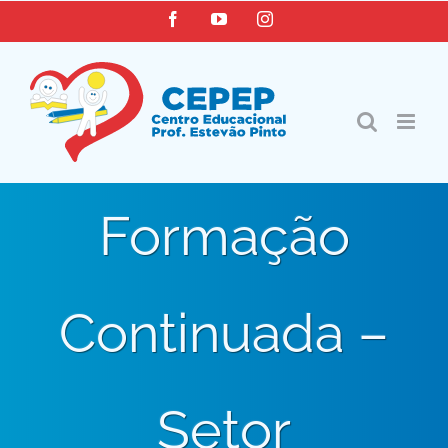
onusu veren siteler 2026
Ir
History The Professor Estevão Pinto Educational Center was
jojobet
jojobet
yeni deneme bonusu
Facebook
YouTube
Instagram
para
founded in 1956, from the Christian spirit of Professor
o
Estevão Pinto's family, who, sensitive to social causes,
conteúdo
donated part of the farm where he lived to establish an
institution to support children from the Serra neighborhood
in Belo Horizonte/MG. The inauguration took place on
August 3, 1961. The institution serves 340 children aged
between nursery and 4 years old, of both sexes, full-time.
Formação
CEPEP is a non-profit civil entity and holder of the Certificate
of Entity for Philanthropic Purposes.
Continuada –
Setor