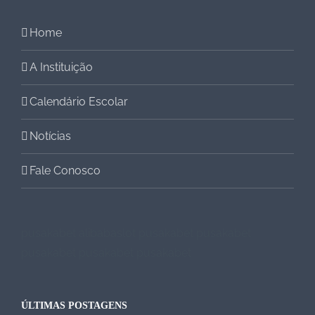
Home
A Instituição
Calendário Escolar
Notícias
Fale Conosco
pusakabet
alibabaslot
pusakabet
pusakabet
pusakabet
pusakabet
pusakabet
ÚLTIMAS POSTAGENS