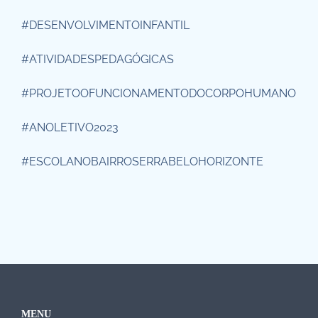
#DESENVOLVIMENTOINFANTIL
#ATIVIDADESPEDAGÓGICAS
#PROJETOOFUNCIONAMENTODOCORPOHUMANO
#ANOLETIVO2023
#ESCOLANOBAIRROSERRABELOHORIZONTE
MENU