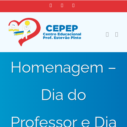
bonusu veren siteler 2026
Ir
History The Professor Estevão Pinto Educational Center was
stake
jojobet
jojobet
yeni deneme 
Facebook
YouTube
Instagram
para
founded in 1956, from the Christian spirit of Professor
o
Estevão Pinto's family, who, sensitive to social causes,
conteúdo
donated part of the farm where he lived to establish an
institution to support children from the Serra neighborhood
in Belo Horizonte/MG. The inauguration took place on
August 3, 1961. The institution serves 340 children aged
between nursery and 4 years old, of both sexes, full-time.
Homenagem –
CEPEP is a non-profit civil entity and holder of the Certificate
of Entity for Philanthropic Purposes.
Dia do
Professor e Dia