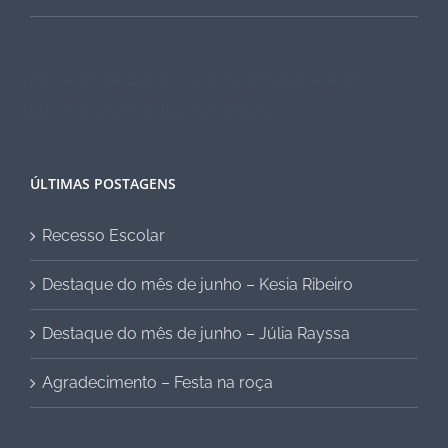
pusakabet
alibabaslot
pusakabet
pusakabet
pusakabet
pusakabet
pusakabet
ÚLTIMAS POSTAGENS
Recesso Escolar
Destaque do mês de junho – Kesia Ribeiro
Destaque do mês de junho – Júlia Rayssa
Agradecimento – Festa na roça