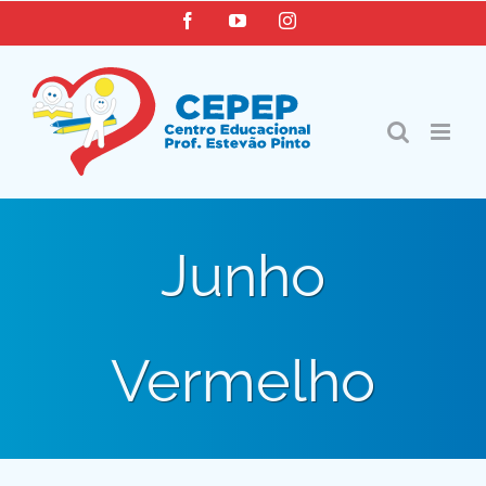
 Siteler
Ir
History The Professor Estevão Pinto Educational Center was
deneme bonusu veren siteler 2026
jojobet
jojobet
yen
Facebook
YouTube
Instagram
para
founded in 1956, from the Christian spirit of Professor
o
Estevão Pinto's family, who, sensitive to social causes,
conteúdo
donated part of the farm where he lived to establish an
institution to support children from the Serra neighborhood
in Belo Horizonte/MG. The inauguration took place on
August 3, 1961. The institution serves 340 children aged
between nursery and 4 years old, of both sexes, full-time.
Junho
CEPEP is a non-profit civil entity and holder of the Certificate
of Entity for Philanthropic Purposes.
Vermelho