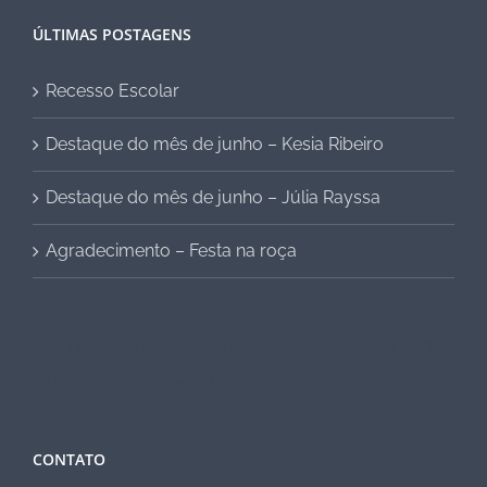
ÚLTIMAS POSTAGENS
Recesso Escolar
Destaque do mês de junho – Kesia Ribeiro
Destaque do mês de junho – Júlia Rayssa
Agradecimento – Festa na roça
Slot Deposit Dana
Situs Pusakabet
Pusakabet Daftar
Slot
Seputar Slot Online
CONTATO