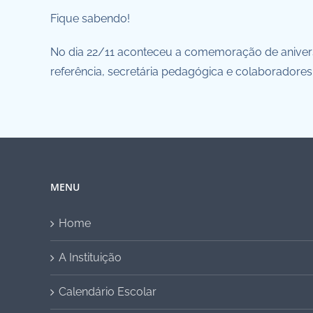
Fique sabendo!
No dia 22/11 aconteceu a comemoração de aniversá
referência, secretária pedagógica e colaboradores
MENU
Home
A Instituição
Calendário Escolar