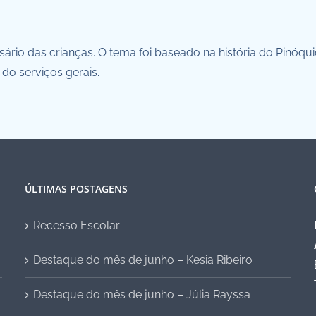
rio das crianças. O tema foi baseado na história do Pinóqui
 do serviços gerais.
ÚLTIMAS POSTAGENS
Recesso Escolar
Destaque do mês de junho – Kesia Ribeiro
Destaque do mês de junho – Júlia Rayssa