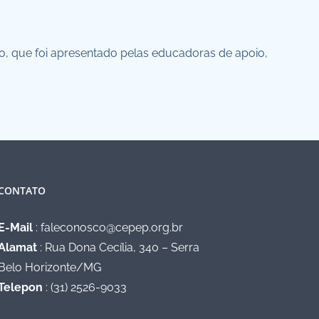
o, que foi apresentado pelas educadoras de apoio,
CONTATO
E-Mail
:
faleconosco@cepep.org.br
Alamat
: Rua Dona Cecília, 340 – Serra
Belo Horizonte/MG
Telepon
: (31) 2526-9033
scobet999