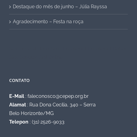
Destaque do mês de junho – Júlia Rayssa
Agradecimento – Festa na roça
Slot Deposit Dana
Situs Pusakabet
Pusakabet Daftar
Slot
Seputar Slot Online
CONTATO
E-Mail
:
faleconosco@cepep.org.br
Alamat
: Rua Dona Cecília, 340 – Serra
Belo Horizonte/MG
Telepon
: (31) 2526-9033
scobet999
tt4d
https://itamarajunews.com.br/wp-content/fonts