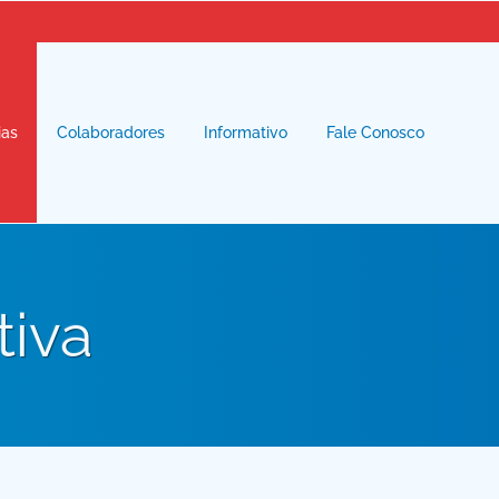
 Pinto's family, who, sensitive to social causes, donated part
bet
dizipal
Padişahbet
kingroyal
สล็อตเว็บตรง
สล็อตเว็บตรง
สล็อตเ
MG. The inauguration took place on August 3, 1961. The
ity and holder of the Certificate of Entity for Philanthropic
ias
Colaboradores
Informativo
Fale Conosco
tiva