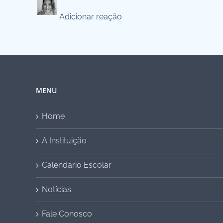
Adicionar reação
MENU
Home
A Instituição
Calendário Escolar
Notícias
Fale Conosco