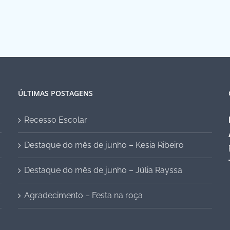
ÚLTIMAS POSTAGENS
Recesso Escolar
Destaque do mês de junho – Kesia Ribeiro
Destaque do mês de junho – Júlia Rayssa
Agradecimento – Festa na roça