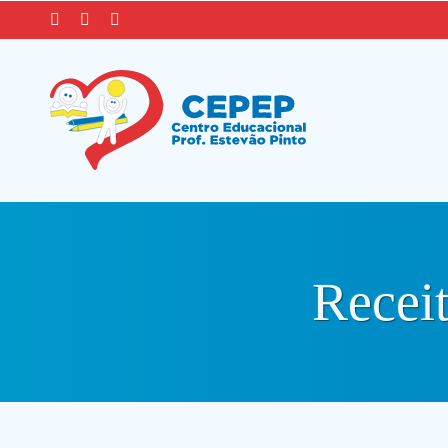
 2026
Ir
History The Professor Estevão Pinto Educational Center was founded in 1
stake
jojobet
jojobet
yeni deneme bonusu
1xbet giriş
Hitbet
Dizipal
Ga
Facebook
YouTube
Instagram
para
establish an institution to support children from the Serra neighborho
o
old, of both sexes, full-time. CEPEP is a non-profit civil entity and hold
conteúdo
Recei