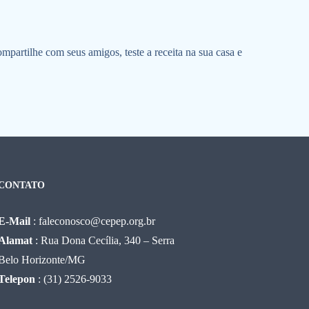
mpartilhe com seus amigos, teste a receita na sua casa e
CONTATO
E-Mail
:
faleconosco@cepep.org.br
Alamat
: Rua Dona Cecília, 340 – Serra
Belo Horizonte/MG
Telepon
: (31) 2526-9033