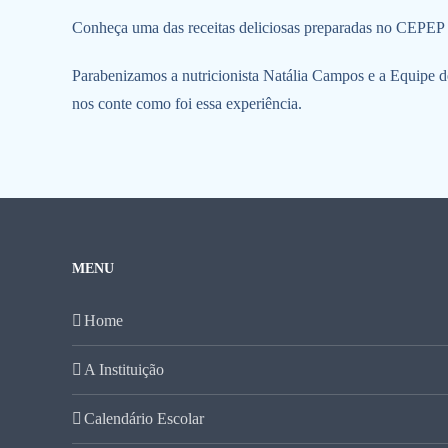
Conheça uma das receitas deliciosas preparadas no CEPEP ,
Parabenizamos a nutricionista Natália Campos e a Equipe de 
nos conte como foi essa experiência.
MENU
Home
A Instituição
Calendário Escolar