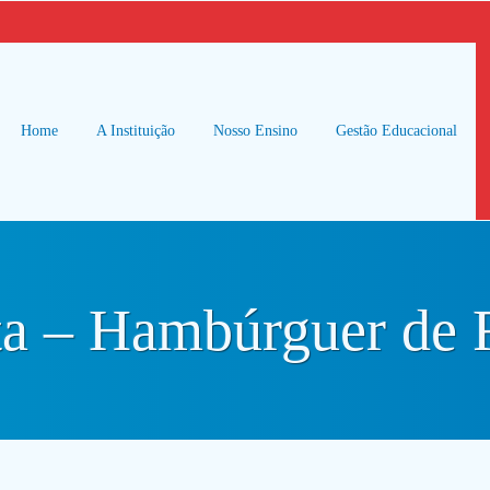
956, from the Christian spirit of Professor Estevão Pinto's family, who
labet
Galabet
marsbahis
cratosroyalbet
dizipal
Padişahbet
kingroyal
meritk
od in Belo Horizonte/MG. The inauguration took place on August 3, 1961
er of the Certificate of Entity for Philanthropic Purposes.
Home
A Instituição
Nosso Ensino
Gestão Educacional
ta – Hambúrguer de 