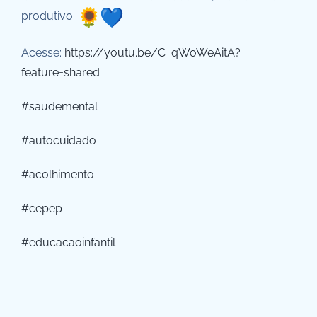
produtivo.
Acesse:
https://youtu.be/C_qWoWeAitA?
feature=shared
#saudemental
#autocuidado
#acolhimento
#cepep
#educacaoinfantil