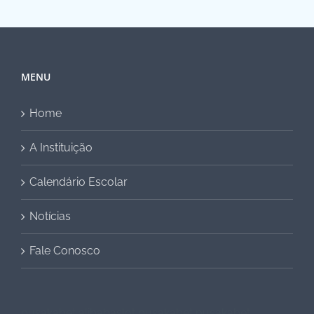
MENU
Home
A Instituição
Calendário Escolar
Notícias
Fale Conosco
pusakabet
alibabaslot
pusakabet
pusakabet