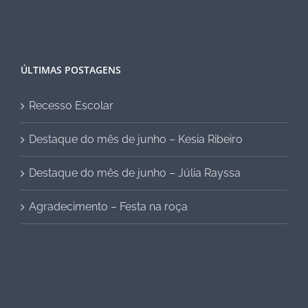
pusakabet
pusakabet
pusakabet
ÚLTIMAS POSTAGENS
Recesso Escolar
Destaque do mês de junho – Kesia Ribeiro
Destaque do mês de junho – Júlia Rayssa
Agradecimento – Festa na roça
Slot Deposit Dana
Situs Pusakabet
Pusakabet Daftar
Slot
Seputar Slot Online