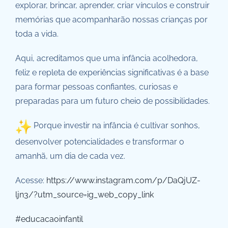
explorar, brincar, aprender, criar vínculos e construir
memórias que acompanharão nossas crianças por
toda a vida.
Aqui, acreditamos que uma infância acolhedora,
feliz e repleta de experiências significativas é a base
para formar pessoas confiantes, curiosas e
preparadas para um futuro cheio de possibilidades.
Porque investir na infância é cultivar sonhos,
desenvolver potencialidades e transformar o
amanhã, um dia de cada vez.
Acesse:
https://www.instagram.com/p/
DaQjUZ-
ljn3/?utm_source=ig_
web_copy_link
#educacaoinfantil