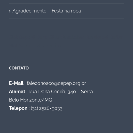
Agradecimento – Festa na roça
Slot Deposit Dana
Situs Pusakabet
Pusakabet Daftar
Slot
Seputar Slot Online
CONTATO
E-Mail
:
faleconosco@cepep.org.br
Alamat
: Rua Dona Cecília, 340 – Serra
Belo Horizonte/MG
Telepon
: (31) 2526-9033
scobet999
tt4d
https://itamarajunews.com.br/wp-content/fonts
gwin4d