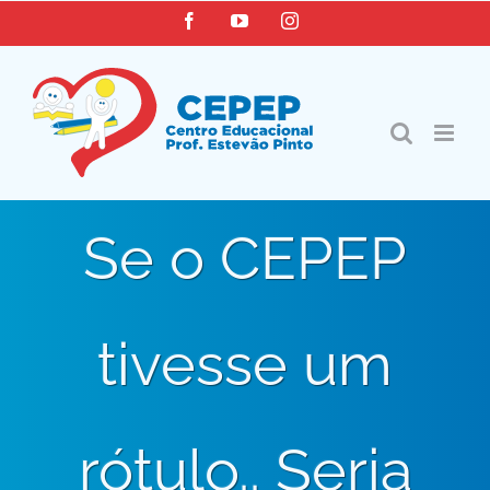
iteler
Ir
History The Professor Estevão Pinto Educational Center was
deneme bonusu veren siteler 2026
jojobet
jojobet
yeni
Facebook
YouTube
Instagram
para
founded in 1956, from the Christian spirit of Professor
o
Estevão Pinto's family, who, sensitive to social causes,
conteúdo
donated part of the farm where he lived to establish an
institution to support children from the Serra neighborhood
in Belo Horizonte/MG. The inauguration took place on
August 3, 1961. The institution serves 340 children aged
between nursery and 4 years old, of both sexes, full-time.
Se o CEPEP
CEPEP is a non-profit civil entity and holder of the Certificate
of Entity for Philanthropic Purposes.
tivesse um
rótulo.. Seria