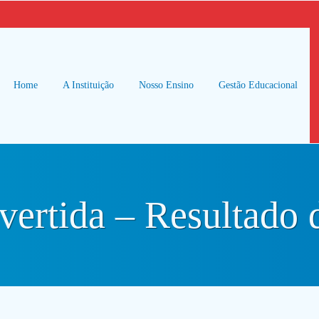
956, from the Christian spirit of Professor Estevão Pinto's family, who
labet
Galabet
marsbahis
cratosroyalbet
dizipal
Padişahbet
kingroyal
meritki
od in Belo Horizonte/MG. The inauguration took place on August 3, 1961
er of the Certificate of Entity for Philanthropic Purposes.
Home
A Instituição
Nosso Ensino
Gestão Educacional
vertida – Resultado 