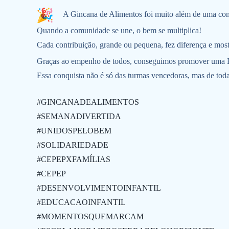
A Gincana de Alimentos foi muito além de uma compet
Quando a comunidade se une, o bem se multiplica!
Cada contribuição, grande ou pequena, fez diferença e most
Graças ao empenho de todos, conseguimos promover uma F
Essa conquista não é só das turmas vencedoras, mas de to
#GINCANADEALIMENTOS
#SEMANADIVERTIDA
#UNIDOSPELOBEM
#SOLIDARIEDADE
#CEPEPXFAMÍLIAS
#CEPEP
#DESENVOLVIMENTOINFANTIL
#EDUCACAOINFANTIL
#MOMENTOSQUEMARCAM