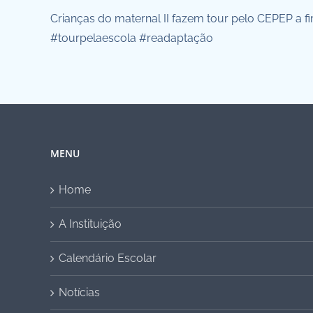
Crianças do maternal II fazem tour pelo CEPEP a f
#tourpelaescola #readaptação
MENU
Home
A Instituição
Calendário Escolar
Notícias