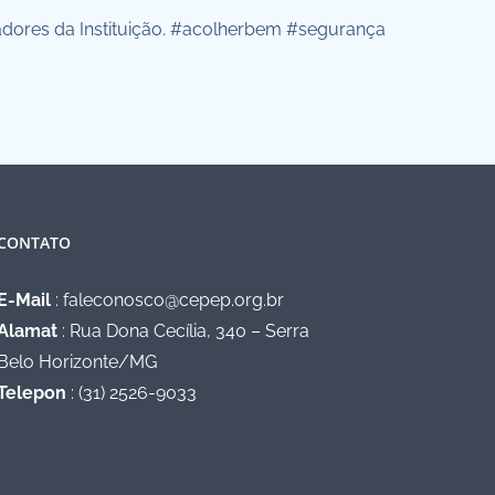
radores da Instituição. #acolherbem #segurança
CONTATO
E-Mail
:
faleconosco@cepep.org.br
Alamat
: Rua Dona Cecília, 340 – Serra
Belo Horizonte/MG
Telepon
: (31) 2526-9033
scobet999
tt4d
https://itamarajunews.com.br/wp-content/fonts
gwin4d