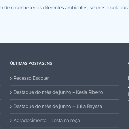
im de reconhecer os diferentes ambientes, setores e colabo
ÚLTIMAS POSTAGENS
Recesso Escolar
Destaque do mês de junho – Kesia Ribeiro
Destaque do mês de junho – Júlia Rayssa
Agradecimento – Festa na roça