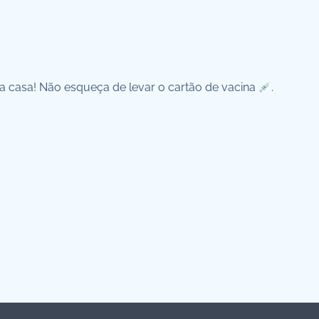
 casa! Não esqueça de levar o cartão de vacina
.