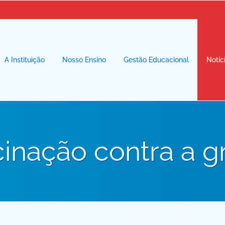
unded in 1956, from the Christian spirit of Professor Estevão
 bonusu
1xbet giriş
Hitbet
Dizipal
Galabet
Galabet
mostbet
cratos
pport children from the Serra neighborhood in Belo Horizonte/
s old, of both sexes, full-time. CEPEP is a non-profit civil ent
A Instituição
Nosso Ensino
Gestão Educacional
Notíc
inação contra a g